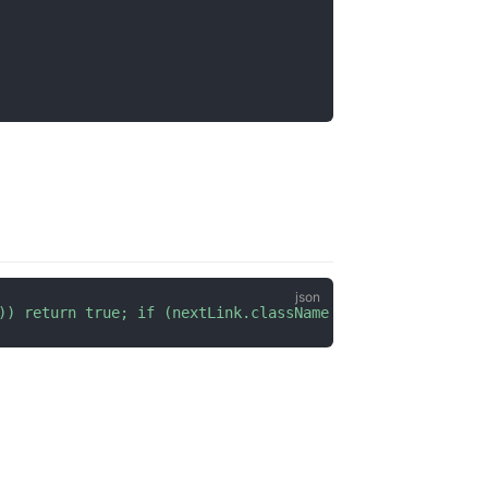
)) return true; if (nextLink.className === 'disable') re
。