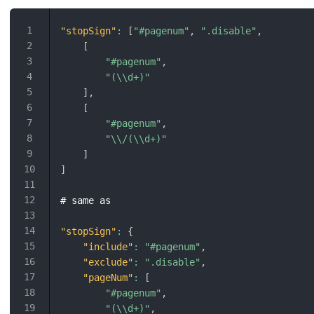
"stopSign"
:
[
"#pagenum"
,
".disable"
,
[
"#pagenum"
,
"(\\d+)"
]
,
[
"#pagenum"
,
"\\/(\\d+)"
]
]
# same as

"stopSign"
:
{
"include"
:
"#pagenum"
,
"exclude"
:
".disable"
,
"pageNum"
:
[
"#pagenum"
,
"(\\d+)"
,