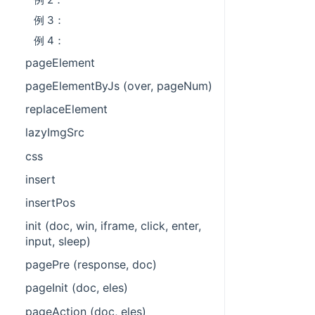
例 3：
例 4：
pageElement
pageElementByJs (over, pageNum)
replaceElement
lazyImgSrc
css
insert
insertPos
init (doc, win, iframe, click, enter,
input, sleep)
pagePre (response, doc)
pageInit (doc, eles)
pageAction (doc, eles)