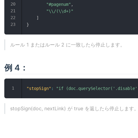
"#pagenum"
,
"\\/(\\d+)"
]
}
ルール 1 またはルール 2 に一致したら停止します。
例 4：
"stopSign"
:
"if (doc.querySelector('.disable'
stopSign(doc, nextLink) が true を返したら停止します