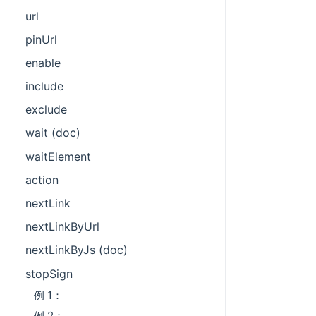
url
pinUrl
enable
include
exclude
wait (doc)
waitElement
action
nextLink
nextLinkByUrl
nextLinkByJs (doc)
stopSign
例 1：
例 2：