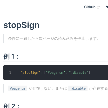
open
Github
stopSign
条件に一致したら次ページの読み込みを停止します。
例 1：
"stopSign"
:
[
"#pagenum"
,
".disable"
]
が存在しない、または
が存在する
#pagenum
.disable
例 2：