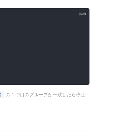
の 1 つ目のグループが一致したら停止
)