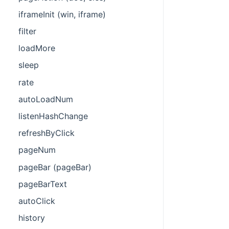
iframeInit (win, iframe)
filter
loadMore
sleep
rate
autoLoadNum
listenHashChange
refreshByClick
pageNum
pageBar (pageBar)
pageBarText
autoClick
history