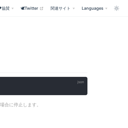
 in new window
open in new window
❤️協賛
🕊️Twitter
関連サイト
Languages
場合に停止します。