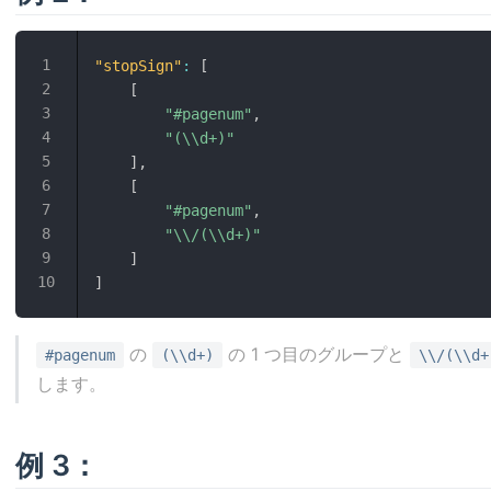
"stopSign"
:
[
[
"#pagenum"
,
"(\\d+)"
]
,
[
"#pagenum"
,
"\\/(\\d+)"
]
]
の
の 1 つ目のグループと
#pagenum
(\\d+)
\\/(\\d+
します。
例 3：