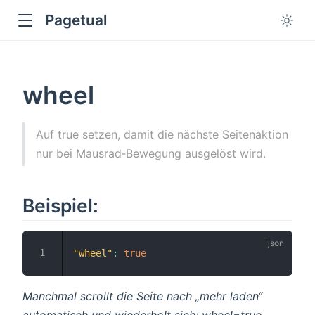
Pagetual
wheel
Auf true setzen, damit die nächste Seitenaktion
nur bei Mausrad‑Bewegung ausgelöst wird.
ow
Beispiel:
"wheel"
:
true
Manchmal scrollt die Seite nach „mehr laden“
automatisch und wiederholt sich; wheel=true