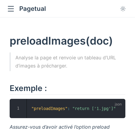
Pagetual
preloadImages(doc)
Analyse la page et renvoie un tableau d’URL
d’images à précharger.
ow
Exemple :
"preloadImages"
:
"return ['1.jpg']"
Assurez-vous d’avoir activé l’option preload