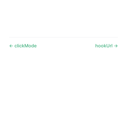
clickMode
hookUrl