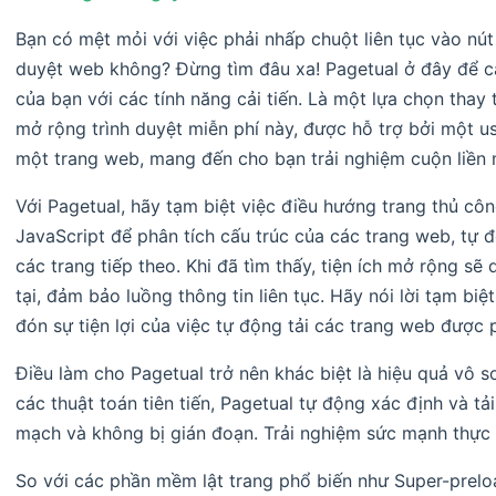
Bạn có mệt mỏi với việc phải nhấp chuột liên tục vào nút 
duyệt web không? Đừng tìm đâu xa! Pagetual ở đây để 
của bạn với các tính năng cải tiến. Là một lựa chọn thay 
mở rộng trình duyệt miễn phí này, được hỗ trợ bởi một use
một trang web, mang đến cho bạn trải nghiệm cuộn liền 
Với Pagetual, hãy tạm biệt việc điều hướng trang thủ côn
JavaScript để phân tích cấu trúc của các trang web, tự đ
các trang tiếp theo. Khi đã tìm thấy, tiện ích mở rộng sẽ
tại, đảm bảo luồng thông tin liên tục. Hãy nói lời tạm biệ
đón sự tiện lợi của việc tự động tải các trang web được 
Điều làm cho Pagetual trở nên khác biệt là hiệu quả vô s
các thuật toán tiên tiến, Pagetual tự động xác định và tả
mạch và không bị gián đoạn. Trải nghiệm sức mạnh thực s
So với các phần mềm lật trang phổ biến như Super-prelo