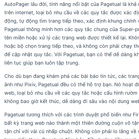
AutoPager lâu đời, tính năng nổi bật của Pagetual là kh
trên internet, loại bỏ nhu cầu về các quy tắc được xác đ
động, tự động tìm trang tiếp theo, xác định khung chính
Pagetual thông minh hơn các quy tắc chung của Super-pre
tên miền hoặc xử lý các trang web được thiết kế lại. Kh
hoặc bộ chọn trang tiếp theo, và không còn phải chạy t
để cập nhật quy tắc. Với Pagetual, bạn có thể dễ dàng 
liên tục giúp bạn luôn tập trung.
Cho dù bạn đang khám phá các bài báo tin tức, các tran
ảnh như Pixiv, Pagetual đều có thể hỗ trợ bạn. Nó hoạt 
web, loại bỏ nhu cầu về các quy tắc hoặc cấu hình rườm r
không bao giờ kết thúc, dễ dàng đi sâu vào nội dung web
Pagetual tương thích với các trình duyệt phổ biến như F
bất kỳ trang web nào thành một thiên đường cuộn vô tận
tận chỉ với vài cú nhấp chuột. Không còn phải lo lắng về 