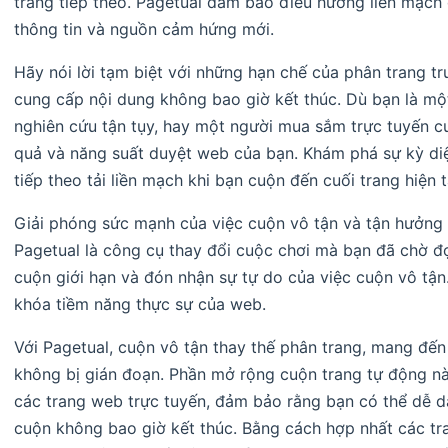
trang tiếp theo. Pagetual đảm bảo điều hướng liền mạc
thông tin và nguồn cảm hứng mới.
Hãy nói lời tạm biệt với những hạn chế của phân trang 
cung cấp nội dung không bao giờ kết thúc. Dù bạn là mộ
nghiên cứu tận tụy, hay một người mua sắm trực tuyến cu
quả và năng suất duyệt web của bạn. Khám phá sự kỳ diệ
tiếp theo tải liền mạch khi bạn cuộn đến cuối trang hiện t
Giải phóng sức mạnh của việc cuộn vô tận và tận hưởng
Pagetual là công cụ thay đổi cuộc chơi mà bạn đã chờ đ
cuộn giới hạn và đón nhận sự tự do của việc cuộn vô tậ
khóa tiềm năng thực sự của web.
Với Pagetual, cuộn vô tận thay thế phân trang, mang đến
không bị gián đoạn. Phần mở rộng cuộn trang tự động n
các trang web trực tuyến, đảm bảo rằng bạn có thể dễ 
cuộn không bao giờ kết thúc. Bằng cách hợp nhất các tra