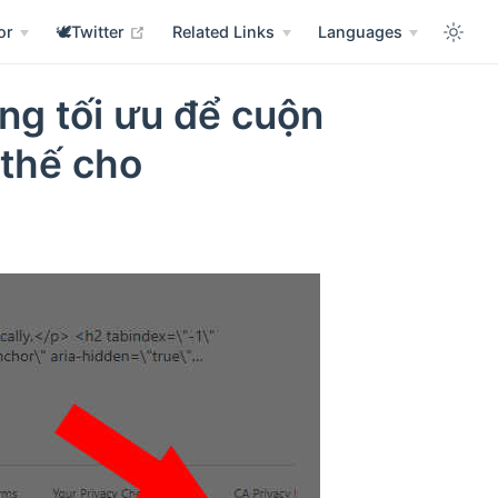
w window
open in new window
or
🕊️Twitter
Related Links
Languages
ng tối ưu để cuộn
 thế cho