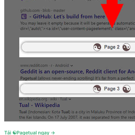
Tải ☯️Pagetual ngay →