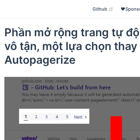
open in ne
Github
❤️Spons
Phần mở rộng trang tự độ
vô tận, một lựa chọn thay
Autopagerize