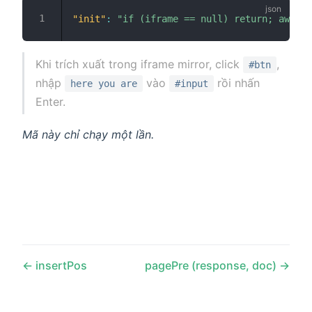
"init"
:
"if (iframe == null) return; await 
Khi trích xuất trong iframe mirror, click
,
#btn
nhập
vào
rồi nhấn
here you are
#input
Enter.
Mã này chỉ chạy một lần.
insertPos
pagePre (response, doc)