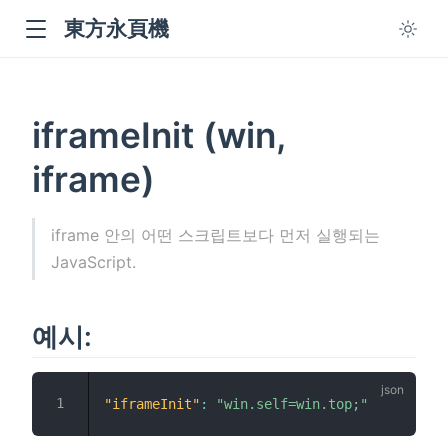
東方永頁機
iframeInit (win,
iframe)
iframe 안의 어떤 스크립트보다 먼저 실행되는
ow
JavaScript.
예시:
"iframeInit"
:
"win.self=win.top;"