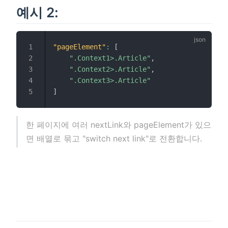
예시 2:
"pageElement"
:
[
".Context1>.Article"
,
".Context2>.Article"
,
".Context3>.Article"
]
한 페이지에 여러 nextLink와 pageElement가 있으
면 배열로 묶고 "switch next link"로 전환합니다.