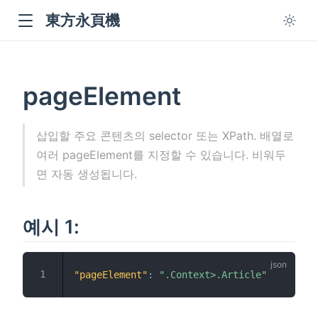
東方永頁機
pageElement
삽입할 주요 콘텐츠의 selector 또는 XPath. 배열로
여러 pageElement를 지정할 수 있습니다. 비워두
ow
면 자동 생성됩니다.
예시 1:
"pageElement"
:
".Context>.Article"