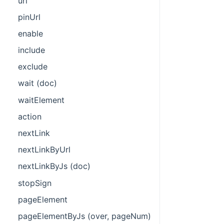
url
pinUrl
enable
include
exclude
wait (doc)
waitElement
action
nextLink
nextLinkByUrl
nextLinkByJs (doc)
stopSign
pageElement
pageElementByJs (over, pageNum)