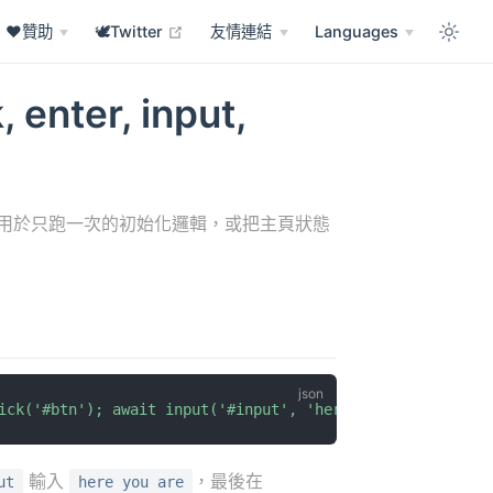
en in new window
open in new window
❤️贊助
🕊️Twitter
友情連結
Languages
, enter, input,
me。可用於只跑一次的初始化邏輯，或把主頁狀態
ick('#btn'); await input('#input', 'here you are'); awai
輸入
，最後在
ut
here you are