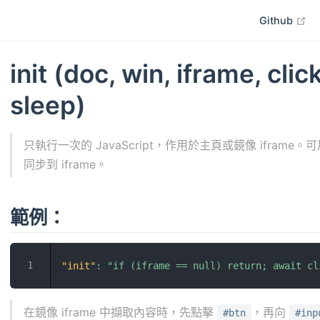
op
Github
init (doc, win, iframe, click
sleep)
只執行一次的 JavaScript，作用於主頁或鏡像 ifra
同步到 iframe。
範例：
"init"
:
"if (iframe == null) return; await cl
在鏡像 iframe 中擷取內容時，先點擊
，再向
#btn
#inp