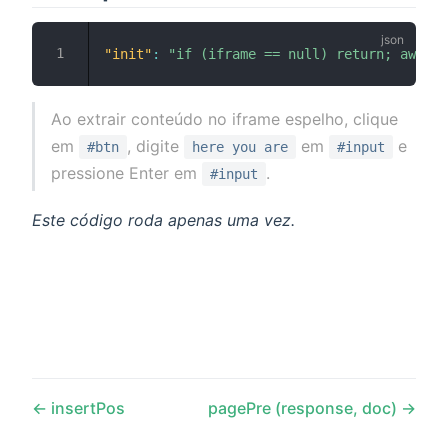
"init"
:
"if (iframe == null) return; await 
Ao extrair conteúdo no iframe espelho, clique
em
, digite
em
e
#btn
here you are
#input
pressione Enter em
.
#input
Este código roda apenas uma vez.
insertPos
pagePre (response, doc)