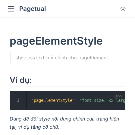
Pagetual
pageElementStyle
style.cssText tuỳ chỉnh cho pageElement.
ow
Ví dụ:
"pageElementStyle"
:
"font-size: xx-large;"
Dùng để đổi style nội dung chính của trang hiện
tại, ví dụ tăng cỡ chữ.