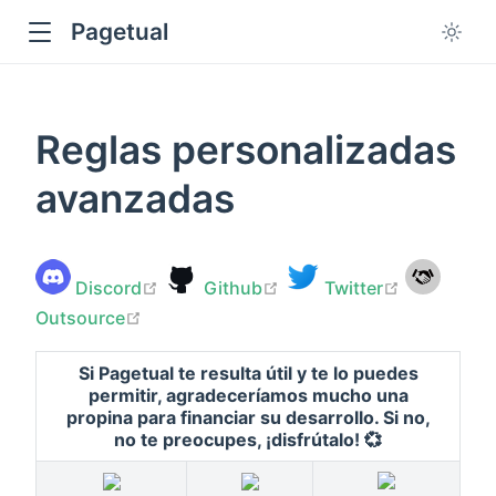
Pagetual
Reglas personalizadas
avanzadas
ow
open in new window
open in new window
open in ne
Discord
Github
Twitter
open in new window
Outsource
Si Pagetual te resulta útil y te lo puedes
permitir, agradeceríamos mucho una
propina para financiar su desarrollo. Si no,
no te preocupes, ¡disfrútalo! 💞