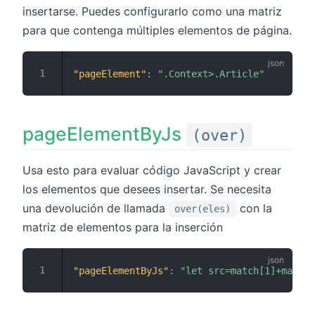
insertarse. Puedes configurarlo como una matriz
para que contenga múltiples elementos de página.
"pageElement"
:
".Context>.Article"
pageElementByJs
(over)
Usa esto para evaluar código JavaScript y crear
los elementos que desees insertar. Se necesita
una devolución de llamada
con la
over(eles)
matriz de elementos para la inserción
"pageElementByJs"
:
"let src=match[1]+match[