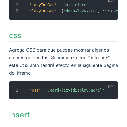
"lazyImgSrc"
:
"data-cfsrc"
"lazyImgSrc"
:
[
"data-lazy-src"
,
"removeProp
css
Agrega CSS para que puedas mostrar algunos
elementos ocultos. Si comienza con "inIframe:",
este CSS solo tendrá efecto en la siguiente página
del iframe
"css"
:
".card-lazy{display:none}"
insert