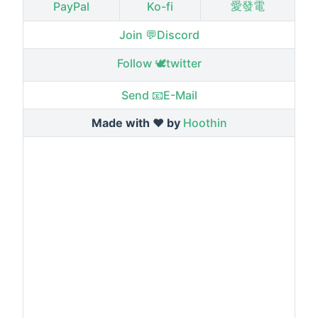
愛發電
PayPal
Ko-fi
Join 💬Discord
Follow 🕊️twitter
Send 📧E-Mail
Made with ❤️ by
Hoothin