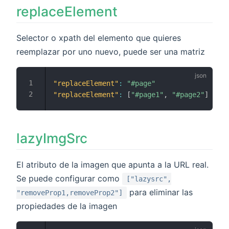
replaceElement
Selector o xpath del elemento que quieres
reemplazar por uno nuevo, puede ser una matriz
"replaceElement"
:
"#page"
"replaceElement"
:
[
"#page1"
,
"#page2"
]
lazyImgSrc
El atributo de la imagen que apunta a la URL real.
Se puede configurar como
["lazysrc",
para eliminar las
"removeProp1,removeProp2"]
propiedades de la imagen