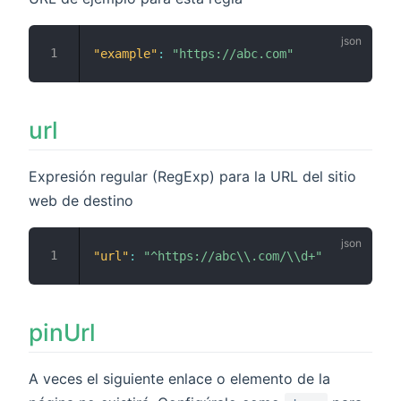
"example"
:
"https://abc.com"
url
Expresión regular (RegExp) para la URL del sitio
web de destino
"url"
:
"^https://abc\\.com/\\d+"
pinUrl
A veces el siguiente enlace o elemento de la