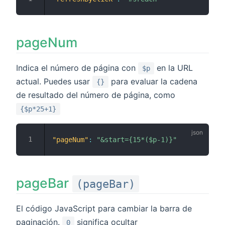
pageNum
Indica el número de página con
en la URL
$p
actual. Puedes usar
para evaluar la cadena
{}
de resultado del número de página, como
{$p*25+1}
"pageNum"
:
"&start={15*($p-1)}"
pageBar
(pageBar)
El código JavaScript para cambiar la barra de
paginación.
significa ocultar
0