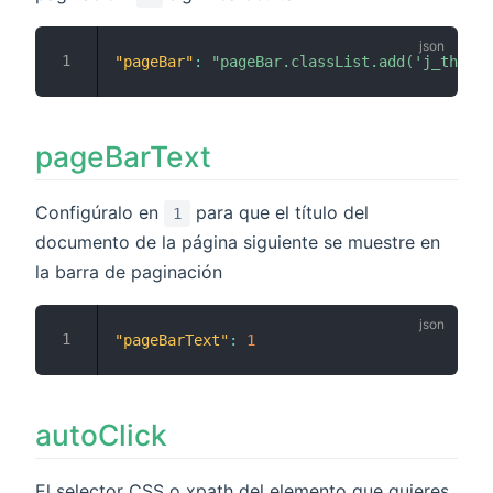
"pageBar"
:
"pageBar.classList.add('j_thread
pageBarText
Configúralo en
para que el título del
1
documento de la página siguiente se muestre en
la barra de paginación
"pageBarText"
:
1
autoClick
El selector CSS o xpath del elemento que quieres