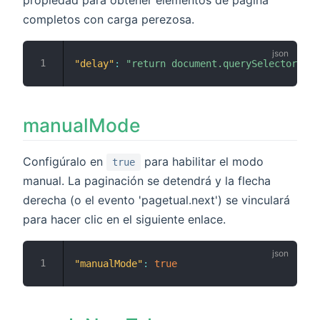
propiedad para obtener elementos de página
completos con carga perezosa.
"delay"
:
"return document.querySelector('#f
manualMode
Configúralo en
para habilitar el modo
true
manual. La paginación se detendrá y la flecha
derecha (o el evento 'pagetual.next') se vinculará
para hacer clic en el siguiente enlace.
"manualMode"
:
true