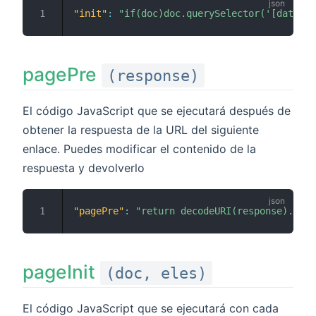
"init"
:
"if(doc)doc.querySelector('[data-ti
pagePre
(response)
El código JavaScript que se ejecutará después de
obtener la respuesta de la URL del siguiente
enlace. Puedes modificar el contenido de la
respuesta y devolverlo
"pagePre"
:
"return decodeURI(response).repl
pageInit
(doc, eles)
El código JavaScript que se ejecutará con cada