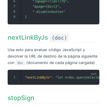
"(&page=(\\d+))?$"
,
"&page={$2+1}"
,
".disable>button"
]
nextLinkByJs
(doc)
Usa esto para evaluar código JavaScript y
devolver la URL de destino de la página siguiente
con
(documento de cada página cargada)
doc
"nextLinkByJs"
:
"let n=doc.querySelector('a
stopSign