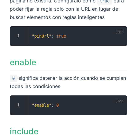
página no existirá. Configúralo como
para
true
poder fijar la regla solo con la URL en lugar de
buscar elementos con reglas inteligentes
"pinUrl"
:
true
enable
significa detener la acción cuando se cumplan
0
todas las condiciones
"enable"
:
0
include