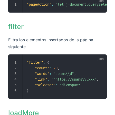
"pageAction"
:
"let j=document.querySelector
filter
Filtra los elementos insertados de la página
siguiente.
"filter"
:
{
"count"
:
20
,
"words"
:
"spams\\d"
,
"link"
:
"^https://spams\\.xxx"
,
"selector"
:
"div#spam"
}
loadMore