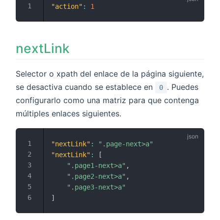
"action"
:
1
nextLink
Selector o xpath del enlace de la página siguiente,
se desactiva cuando se establece en
. Puedes
0
configurarlo como una matriz para que contenga
múltiples enlaces siguientes.
"nextLink"
:
".page-next>a"
"nextLink"
:
[
".page1-next>a"
,
".page2-next>a"
,
".page3-next>a"
]