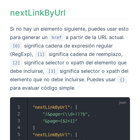
nextLinkByUrl
Si no hay un elemento siguiente, puedes usar esto
para generar un
a partir de la URL actual.
href
significa cadena de expresión regular
[0]
(RegExp),
significa cadena de reemplazo,
[1]
significa selector o xpath del elemento que
[2]
debe incluirse,
significa selector o xpath del
[3]
elemento que no debe incluirse. Puedes usar
{}
para evaluar código simple
"nextLinkByUrl"
:
[
"(&page=(\\d+))?$"
,
"&page={$2+1}"
]
"nextLinkByUrl"
:
[