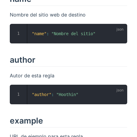
Nombre del sitio web de destino
"name"
:
"Nombre del sitio"
author
Autor de esta regla
"author"
:
"Hoothin"
example
URL de ejemplo para esta regla