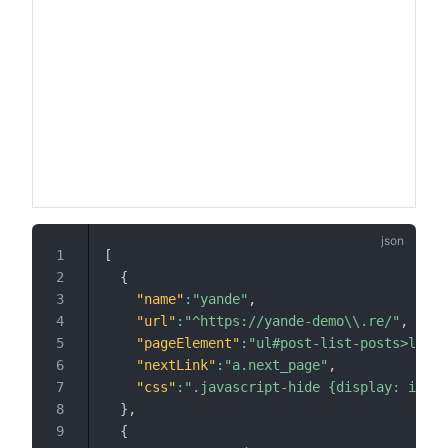
[
{
"name"
:
"yande"
,
"url"
:
"^https://yande-demo\\.re/"
,
"pageElement"
:
"ul#post-list-posts>li"
,
"nextLink"
:
"a.next_page"
,
"css"
:
".javascript-hide {display: inlin
}
,
{