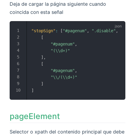
Deja de cargar la página siguiente cuando
coincida con esta señal
"stopSign"
:
[
"#pagenum"
,
".disable"
,
[
"#pagenum"
,
"(\\d+)"
]
,
[
"#pagenum"
,
"\\/(\\d+)"
]
]
pageElement
Selector o xpath del contenido principal que debe