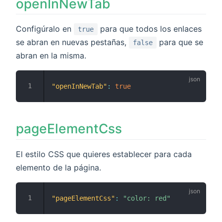
openInNewTab
Configúralo en
para que todos los enlaces
true
se abran en nuevas pestañas,
para que se
false
abran en la misma.
"openInNewTab"
:
true
pageElementCss
El estilo CSS que quieres establecer para cada
elemento de la página.
"pageElementCss"
:
"color: red"