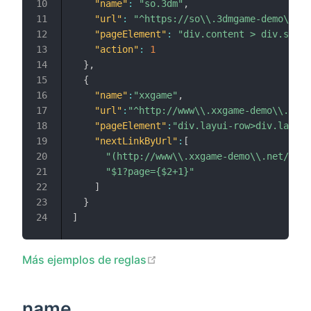
"name"
:
"so.3dm"
,
"url"
:
"^https://so\\.3dmgame-demo\\.co
"pageElement"
:
"div.content > div.searc
"action"
:
1
}
,
{
"name"
:
"xxgame"
,
"url"
:
"^http://www\\.xxgame-demo\\.net/
"pageElement"
:
"div.layui-row>div.layui-
"nextLinkByUrl"
:
[
"(http://www\\.xxgame-demo\\.net/chin
"$1?page={$2+1}"
]
}
]
open in new window
Más ejemplos de reglas
name