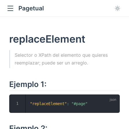
Pagetual
replaceElement
Selector o XPath del elemento que quieres
reemplazar; puede ser un arreglo.
ow
Ejemplo 1:
"replaceElement"
:
"#page"
Ejemplo 2: