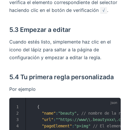
verifica el elemento correspondiente del selector
haciendo clic en el botón de verificación
.
√
5.3 Empezar a editar
Cuando estés listo, simplemente haz clic en el
icono del lápiz para saltar a la página de
configuración y empezar a editar la regla.
5.4 Tu primera regla personalizada
Por ejemplo
{
"name"
:
"beauty"
,
// nombre de la regla
"url"
:
"^https://www\\.beautyxxx\.com/"
"pageElement"
:
"p>img"
// El elemento q