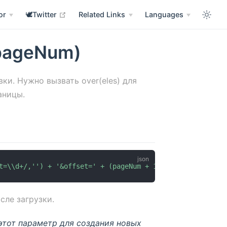
w window
open in new window
or
🕊️Twitter
Related Links
Languages
 pageNum)
ки. Нужно вызвать over(eles) для
аницы.
t=\\d+/,'') + '&offset=' + (pageNum + 1), {headers:{'X-R
сле загрузки.
 этот параметр для создания новых