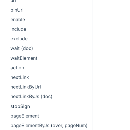
url
pinUrl
enable
include
exclude
wait (doc)
waitElement
action
nextLink
nextLinkByUrl
nextLinkByJs (doc)
stopSign
pageElement
pageElementByJs (over, pageNum)