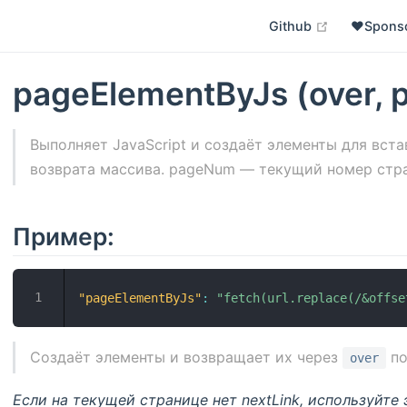
open in ne
Github
❤️Spons
pageElementByJs (over,
Выполняет JavaScript и создаёт элементы для встав
возврата массива. pageNum — текущий номер стр
Пример:
"pageElementByJs"
:
"fetch(url.replace(/&offse
Создаёт элементы и возвращает их через
по
over
Если на текущей странице нет nextLink, используйте