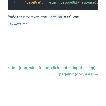
"pagePre"
:
"return decodeURI(response).repl
Работает только при
==0 или
action
==1
action
init (doc, win, iframe, click, enter, input, sleep)
pageInit (doc, eles)