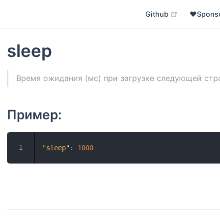
open in ne
Github
❤️Spons
sleep
Время ожидания (мс) при загрузке следующей стра
Пример:
"sleep"
:
1000