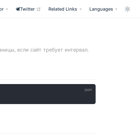
w window
open in new window
or
🕊️Twitter
Related Links
Languages
ницы, если сайт требует интервал.