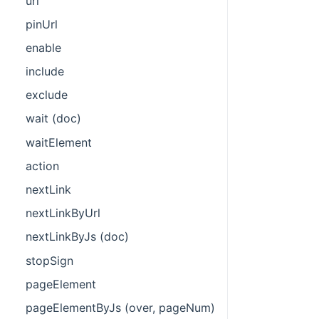
url
pinUrl
enable
include
exclude
wait (doc)
waitElement
action
nextLink
nextLinkByUrl
nextLinkByJs (doc)
stopSign
pageElement
pageElementByJs (over, pageNum)