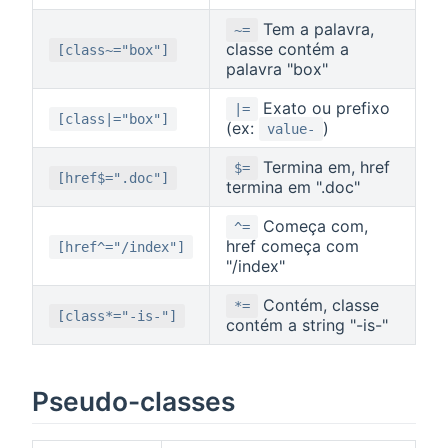
Tem a palavra,
~=
classe contém a
[class~="box"]
palavra "box"
Exato ou prefixo
|=
[class|="box"]
(ex:
)
value-
Termina em, href
$=
[href$=".doc"]
termina em ".doc"
Começa com,
^=
href começa com
[href^="/index"]
"/index"
Contém, classe
*=
[class*="-is-"]
contém a string "-is-"
Pseudo-classes