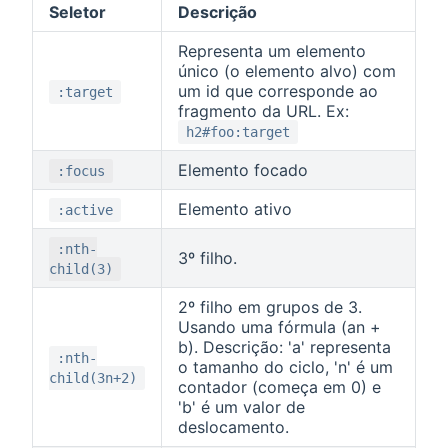
Seletor
Descrição
Representa um elemento
único (o elemento alvo) com
um id que corresponde ao
:target
fragmento da URL. Ex:
h2#foo:target
Elemento focado
:focus
Elemento ativo
:active
:nth-
3º filho.
child(3)
2º filho em grupos de 3.
Usando uma fórmula (an +
b). Descrição: 'a' representa
:nth-
o tamanho do ciclo, 'n' é um
child(3n+2)
contador (começa em 0) e
'b' é um valor de
deslocamento.