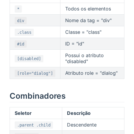
Todos os elementos
*
Nome da tag = "div"
div
Classe = "class"
.class
ID = "id"
#id
Possui o atributo
[disabled]
"disabled"
Atributo role = "dialog"
[role="dialog"]
Combinadores
Seletor
Descrição
Descendente
.parent .child