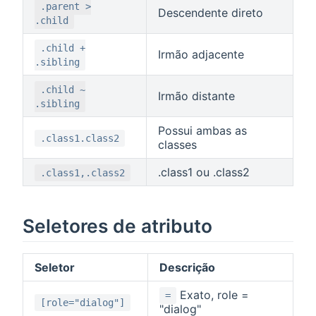
.parent >
Descendente direto
.child
.child +
Irmão adjacente
.sibling
.child ~
Irmão distante
.sibling
Possui ambas as
.class1.class2
classes
.class1 ou .class2
.class1,.class2
Seletores de atributo
Seletor
Descrição
Exato, role =
=
[role="dialog"]
"dialog"