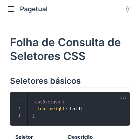
Pagetual
Folha de Consulta de
Seletores CSS
ow
Seletores básicos
.css3-class
{
font-weight
:
 bold
;
}
Seletor
Descrição