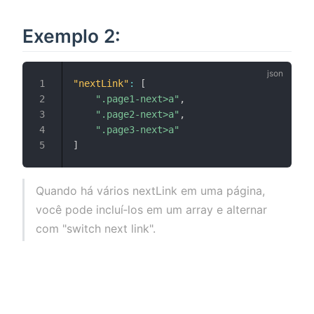
Exemplo 2:
"nextLink"
:
[
".page1-next>a"
,
".page2-next>a"
,
".page3-next>a"
]
Quando há vários nextLink em uma página,
você pode incluí‑los em um array e alternar
com "switch next link".