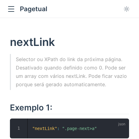
Pagetual
nextLink
Selector ou XPath do link da próxima página.
Desativado quando definido como 0. Pode ser
ow
um array com vários nextLink. Pode ficar vazio
porque será gerado automaticamente.
Exemplo 1:
"nextLink"
:
".page-next>a"